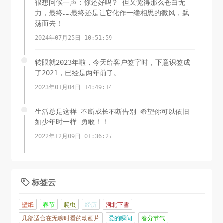
很想问候一声：你还好吗？ 但又觉得那么苍白无
力，最终……最终还是让它化作一缕相思的微风，飘
荡而去！
2024年07月25日 10:51:59
转眼就2023年啦，今天给客户签字时，下意识签成
了2021，已经是两年前了。
2023年01月04日 14:49:14
生活总是这样 不断成长不断告别 希望你可以依旧
如少年时一样 勇敢！！
2022年12月09日 01:36:27
岁晚天寒谁是友，梅花带月一枝新。
2022年11月01日 01:33:28
标签云

对啊，太难啦
壁纸
春节
爬虫
经历
河北下雪
2022年01月08日 21:44:15
几部适合在无聊时看的动画片
爱的瞬间
春分节气