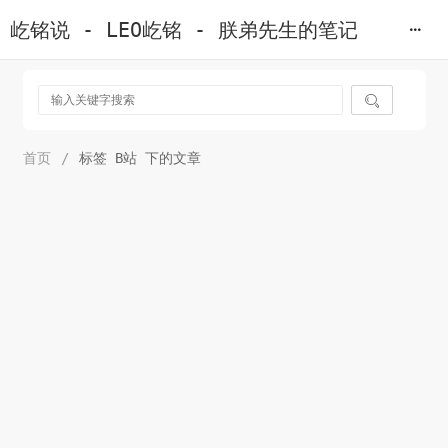
屹铭说 - LEO屹铭 - 朕弟先生的笔记

首页
/
标签 B站 下的文章