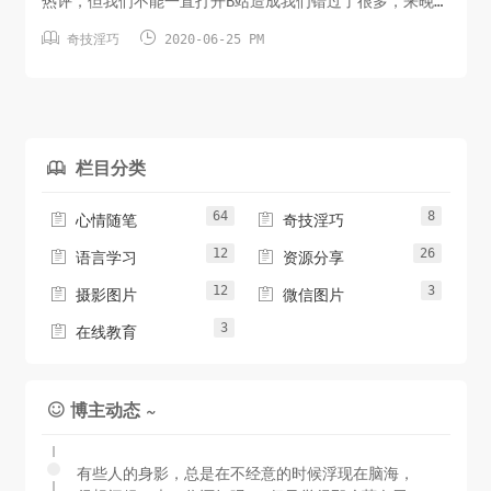
热评，但我们不能一直打开B站造成我们错过了很多，来晚了
发的评论在最底下也没人看到。或者深夜你喜欢的UP主发了


奇技淫巧
2020-06-25 PM
一个视频，第二天也没有发现，你完美的错过了，你错过了
up主半夜的直播，你就会也为他很咕，你就可能取关他，这
样他就很不高兴，你也不高兴。如果你不想这样，那就看一
看今天我推荐的这个神...
栏目分类

64
8


心情随笔
奇技淫巧
12
26


语言学习
资源分享
12
3


摄影图片
微信图片
3

在线教育
博主动态 ~

有些人的身影，总是在不经意的时候浮现在脑海，