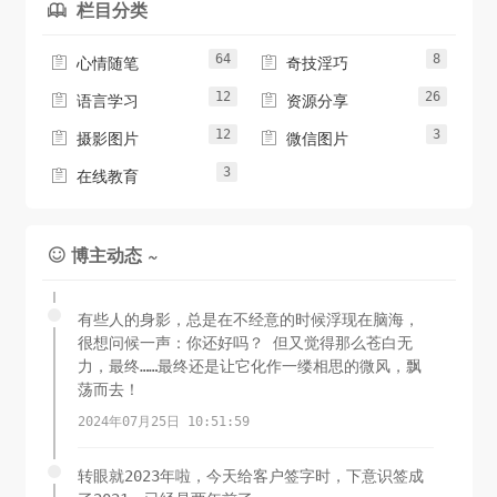
栏目分类

64
8


心情随笔
奇技淫巧
12
26


语言学习
资源分享
12
3


摄影图片
微信图片
3

在线教育
博主动态 ~

有些人的身影，总是在不经意的时候浮现在脑海，
很想问候一声：你还好吗？ 但又觉得那么苍白无
力，最终……最终还是让它化作一缕相思的微风，飘
荡而去！
2024年07月25日 10:51:59
转眼就2023年啦，今天给客户签字时，下意识签成