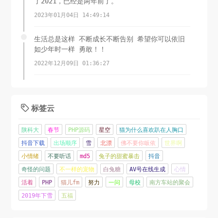
了2021，已经是两年前了。
2023年01月04日 14:49:14
生活总是这样 不断成长不断告别 希望你可以依旧
如少年时一样 勇敢！！
2022年12月09日 01:36:27
岁晚天寒谁是友，梅花带月一枝新。
2022年11月01日 01:33:28
标签云

对啊，太难啦
陕科大
春节
PHP源码
星空
猫为什么喜欢趴在人胸口
2022年01月08日 21:44:15
抖音下载
出场顺序
雪
北漂
佛不要你皈依
世界啊
小情绪
不要听话
md5
兔子的甜蜜暴击
抖音
2021过得不是很容易
奇怪的问题
不一样的宠物
白兔糖
AV号在线生成
心情
2022年01月08日 19:55:10
活着
PHP
猫儿fm
努力
一问
母校
南方车站的聚会
2019年下雪
五福
人嘛，总要做点什么，定一个目标，年前读一本
书。