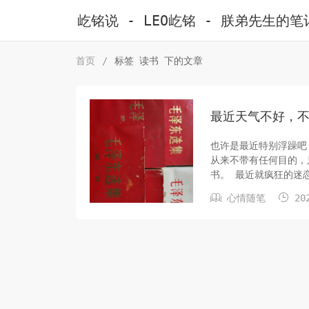
屹铭说 - LEO屹铭 - 朕弟先生的笔
首页
/
标签 读书 下的文章
最近天气不好，
也许是最近特别浮躁吧
从来不带有任何目的，
书。 最近就疯狂的迷
燥，感觉会很难读懂，直到上手读了 说实话这本书挺好读懂


心情随笔
202
读了几页就喜欢上了，