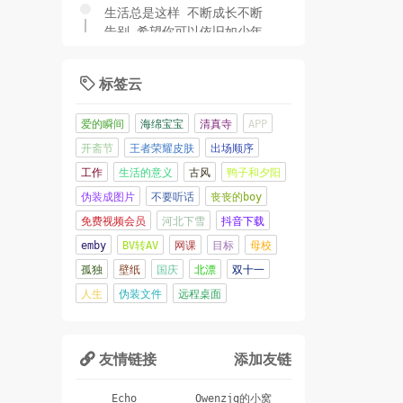
生活总是这样 不断成长不断
告别 希望你可以依旧如少年
时一样 勇敢！！
2022年12月09日 01:36:27
标签云

岁晚天寒谁是友，梅花带月一
爱的瞬间
海绵宝宝
清真寺
APP
枝新。
开斋节
王者荣耀皮肤
出场顺序
2022年11月01日 01:33:28
工作
生活的意义
古风
鸭子和夕阳
伪装成图片
不要听话
丧丧的boy
对啊，太难啦
免费视频会员
河北下雪
抖音下载
2022年01月08日 21:44:15
emby
BV转AV
网课
目标
母校
孤独
壁纸
国庆
北漂
双十一
2021过得不是很容易
人生
伪装文件
远程桌面
2022年01月08日 19:55:10
人嘛，总要做点什么，定一个
友情链接
添加友链

目标，年前读一本书。
2021年10月07日 17:45:02
Echo
Owenzjg的小窝