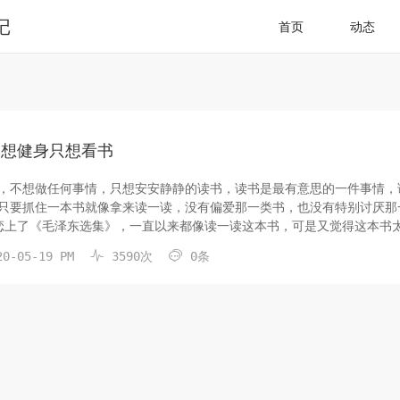
记
首页
动态
不想健身只想看书
，不想做任何事情，只想安安静静的读书，读书是最有意思的一件事情，
只要抓住一本书就像拿来读一读，没有偏爱那一类书，也没有特别讨厌那
恋上了《毛泽东选集》，一直以来都像读一读这本书，可是又觉得这本书
的，也不会有难懂的语言，都是大白话。


0-05-19 PM
3590次
0条
再多读几天，应该会...