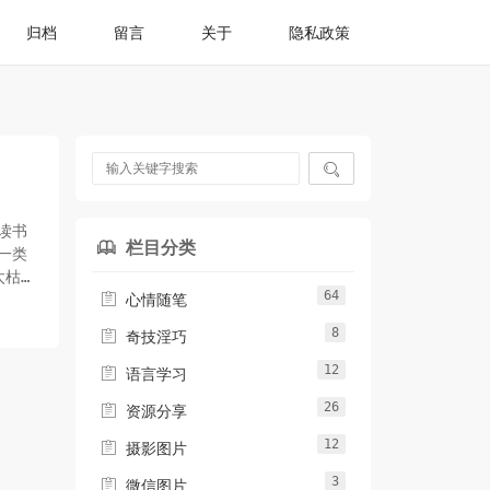
归档
留言
关于
隐私政策

读书
栏目分类

一类
太枯
64

心情随笔
8

奇技淫巧
12

语言学习
26

资源分享
12

摄影图片
3

微信图片