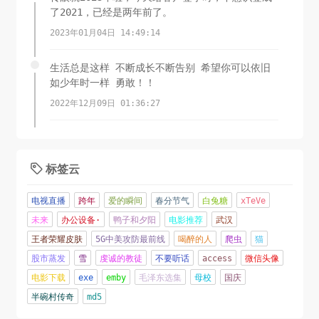
了2021，已经是两年前了。
2023年01月04日 14:49:14
生活总是这样 不断成长不断告别 希望你可以依旧
如少年时一样 勇敢！！
2022年12月09日 01:36:27
岁晚天寒谁是友，梅花带月一枝新。
2022年11月01日 01:33:28
标签云

对啊，太难啦
电视直播
跨年
爱的瞬间
春分节气
白兔糖
xTeVe
2022年01月08日 21:44:15
未来
办公设备·
鸭子和夕阳
电影推荐
武汉
王者荣耀皮肤
5G中美攻防最前线
喝醉的人
爬虫
猫
2021过得不是很容易
股市蒸发
雪
虔诚的教徒
不要听话
access
微信头像
2022年01月08日 19:55:10
电影下载
exe
emby
毛泽东选集
母校
国庆
半碗村传奇
md5
人嘛，总要做点什么，定一个目标，年前读一本