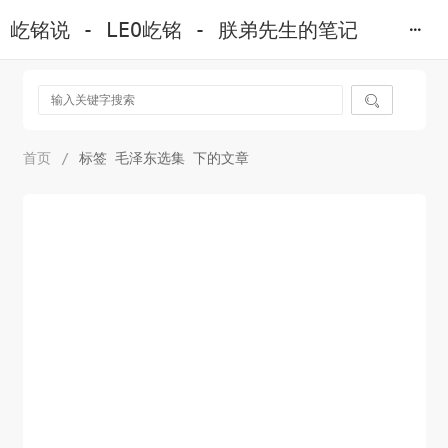
屹铭说 - LEO屹铭 - 朕弟先生的笔记

首页
/
标签 毛泽东选集 下的文章