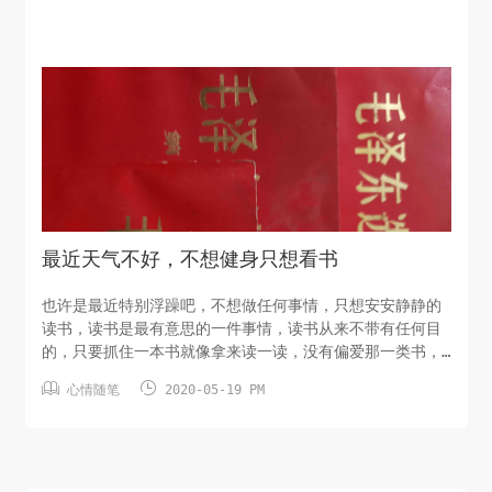
最近天气不好，不想健身只想看书
也许是最近特别浮躁吧，不想做任何事情，只想安安静静的
读书，读书是最有意思的一件事情，读书从来不带有任何目
的，只要抓住一本书就像拿来读一读，没有偏爱那一类书，
也没有特别讨厌那一类书。 最近就疯狂的迷恋上了《毛泽东


心情随笔
2020-05-19 PM
选集》，一直以来都像读一读这本书，可是又觉得这本书太
枯燥，感觉会很难读懂，直到上手读了 说实话这本书挺好读
懂的，也不会有难懂的语言，都是大白话。读了几页就喜欢
上了，再多读几天，应该会...