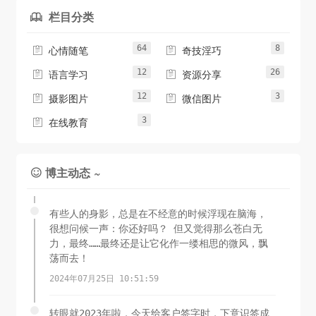
栏目分类

64
8


心情随笔
奇技淫巧
12
26


语言学习
资源分享
12
3


摄影图片
微信图片
3

在线教育
博主动态 ~

有些人的身影，总是在不经意的时候浮现在脑海，
很想问候一声：你还好吗？ 但又觉得那么苍白无
力，最终……最终还是让它化作一缕相思的微风，飘
荡而去！
2024年07月25日 10:51:59
转眼就2023年啦，今天给客户签字时，下意识签成