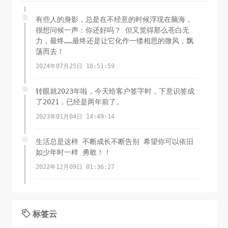
有些人的身影，总是在不经意的时候浮现在脑海，
很想问候一声：你还好吗？ 但又觉得那么苍白无
力，最终……最终还是让它化作一缕相思的微风，飘
荡而去！
2024年07月25日 10:51:59
转眼就2023年啦，今天给客户签字时，下意识签成
了2021，已经是两年前了。
2023年01月04日 14:49:14
生活总是这样 不断成长不断告别 希望你可以依旧
如少年时一样 勇敢！！
2022年12月09日 01:36:27
岁晚天寒谁是友，梅花带月一枝新。
2022年11月01日 01:33:28
标签云
