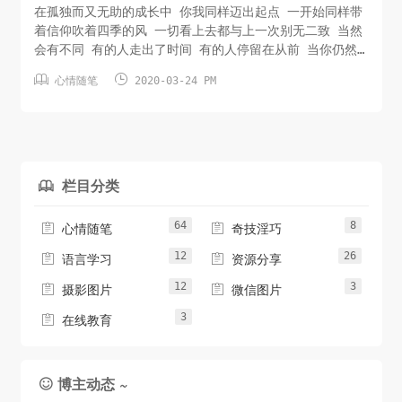
在孤独而又无助的成长中 你我同样迈出起点 一开始同样带
着信仰吹着四季的风 一切看上去都与上一次别无二致 当然
会有不同 有的人走出了时间 有的人停留在从前 当你仍然
怀揣着梦想远足 而我不愿醒来。 就在漫长岁月波澜起伏


心情随笔
2020-03-24 PM
越是平静，越是跌宕 守望无法守望的未来
栏目分类

64
8


心情随笔
奇技淫巧
12
26


语言学习
资源分享
12
3


摄影图片
微信图片
3

在线教育
博主动态 ~
