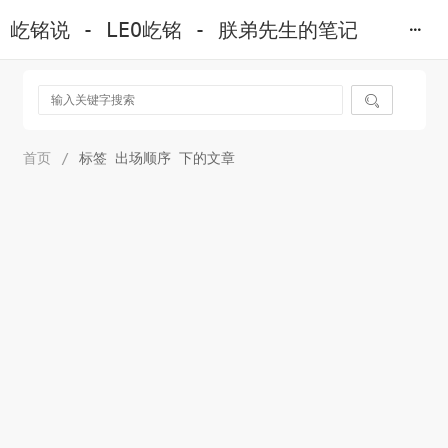
屹铭说 - LEO屹铭 - 朕弟先生的笔记

首页
/
标签 出场顺序 下的文章