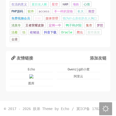
对啊，太难啦
生活的意义
夏目友人帐
星空
HAM
地铁
心情
2022年01月08日 21:44:15
PHP源码
软件
access
不一样的宠物
长大
期货
免费视频会员
目标
媒体管理
猫为什么喜欢趴在人胸口
2021过得不是很容易
清真寺
王者荣耀皮肤
定州一中
鸭子和夕阳
集市
梦想
2022年01月08日 19:55:10
活着
猫
屹铭说
抖音下载
Oracle
爬虫
股市蒸发
金庸
人嘛，总要做点什么，定一个目标，年前读一本
书。
2021年10月07日 17:45:02
友情链接
添加友链

人生得一知己足矣，斯世当以同怀视之
Echo
Owenzjg的小窝
2021年09月06日 09:29:46
阿里云
图库
车撞树上拉你知道拐拉，晚了，汽车撞墙你知道拐
了；股票涨起来你知道买了；犯错误判刑了你知道
悔改了；大鼻涕流到嘴里你想起来甩了啊。
2021年09月06日 09:27:22

© 2017 - 2026 朕弟
Theme by
Echo
/
冀ICP备 17029964号