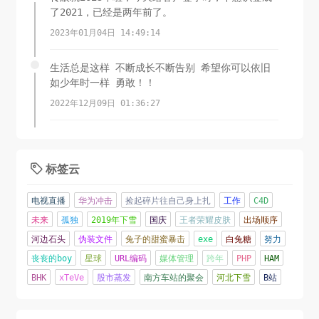
了2021，已经是两年前了。
2023年01月04日 14:49:14
生活总是这样 不断成长不断告别 希望你可以依旧
如少年时一样 勇敢！！
2022年12月09日 01:36:27
岁晚天寒谁是友，梅花带月一枝新。
2022年11月01日 01:33:28
标签云

对啊，太难啦
电视直播
华为冲击
捡起碎片往自己身上扎
工作
C4D
2022年01月08日 21:44:15
未来
孤独
2019年下雪
国庆
王者荣耀皮肤
出场顺序
河边石头
伪装文件
兔子的甜蜜暴击
exe
白兔糖
努力
2021过得不是很容易
丧丧的boy
星球
URL编码
媒体管理
跨年
PHP
HAM
2022年01月08日 19:55:10
BHK
xTeVe
股市蒸发
南方车站的聚会
河北下雪
B站
人嘛，总要做点什么，定一个目标，年前读一本