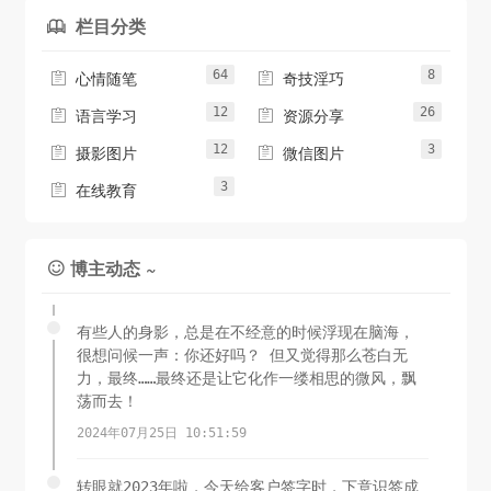
栏目分类

64
8


心情随笔
奇技淫巧
12
26


语言学习
资源分享
12
3


摄影图片
微信图片
3

在线教育
博主动态 ~

有些人的身影，总是在不经意的时候浮现在脑海，
很想问候一声：你还好吗？ 但又觉得那么苍白无
力，最终……最终还是让它化作一缕相思的微风，飘
荡而去！
2024年07月25日 10:51:59
转眼就2023年啦，今天给客户签字时，下意识签成