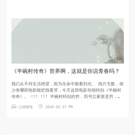
《半碗村传奇》世界啊，这就是你说青春吗？
我们从不对生活绝望，因为生命中能看到光。 阅片无数，很
少有哪部电影能把我看哭，今天这部电影却很特别《半碗村
传奇》。 !!! !!! 半碗村特别的穷，而书立家更是穷，穷
得连书立的作业本都买不起，以至于从来没写过作业，但是


心情随笔
2020-03-27 PM
这些丝毫没有磨灭书立与生俱来的数学天分。无意之中，徐
老师发现了这个平日里淘气又不服管教的学生，有着不可思
议的过人才智。这令他惊喜万分，书立不仅，是身边的亲
人、老师和同学给了...