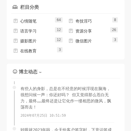
栏目分类

64
8


心情随笔
奇技淫巧
12
26


语言学习
资源分享
12
3


摄影图片
微信图片
3

在线教育
博主动态 ~

有些人的身影，总是在不经意的时候浮现在脑海，
很想问候一声：你还好吗？ 但又觉得那么苍白无
力，最终……最终还是让它化作一缕相思的微风，飘
荡而去！
2024年07月25日 10:51:59
转眼就2023年啦，今天给客户签字时，下意识签成