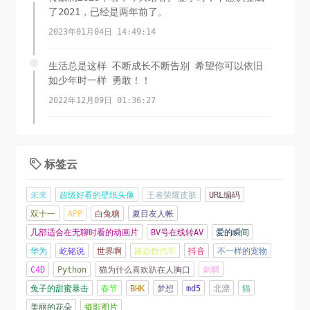
了2021，已经是两年前了。
2023年01月04日 14:49:14
生活总是这样 不断成长不断告别 希望你可以依旧
如少年时一样 勇敢！！
2022年12月09日 01:36:27
岁晚天寒谁是友，梅花带月一枝新。
2022年11月01日 01:33:28
标签云

对啊，太难啦
未来
超级好看的壁纸头像
王者荣耀皮肤
URL编码
2022年01月08日 21:44:15
双十一
APP
白兔糖
夏目友人帐
几部适合在无聊时看的动画片
BV号在线转AV
爱的瞬间
2021过得不是很容易
华为
屹铭说
世界啊
路边数汽车
抖音
不一样的宠物
2022年01月08日 19:55:10
C4D
Python
猫为什么喜欢趴在人胸口
刺猬
兔子的甜蜜暴击
春节
BHK
梦想
md5
北漂
猫
人嘛，总要做点什么，定一个目标，年前读一本
美丽的花朵
摄影图片