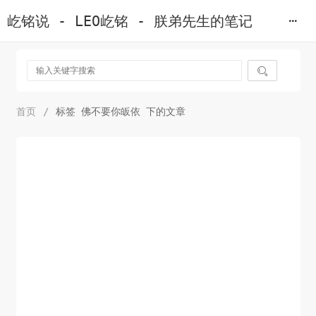
屹铭说 - LEO屹铭 - 朕弟先生的笔记

首页
/
标签 佛不要你皈依 下的文章