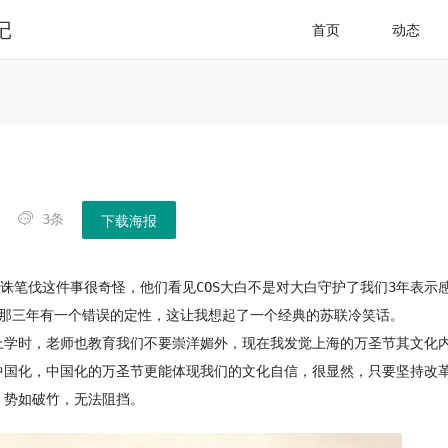
记
首页
动态

3条
下载海报
口诛笔伐这件事很奇怪，他们看见COS大白不是对大白守护了我们3年表示
对那三年有一个错误的定性，这让我想起了一个经典的苏联冷笑话。
上学时，老师也教育我们不要崇洋媚外，现在我发觉上海的万圣节其文化
中国化，中国化的万圣节更能体现我们的文化自信，很显然，只要坚持改
，势如破竹，无法阻挡。