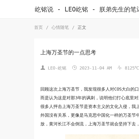
屹铭说 - LEO屹铭 - 朕弟先生的笔
首页
/
心情随笔
/
正文
上海万圣节的一点思考



LEO-屹铭
2023-11-04 AM
8125℃
回顾这次上海万圣节，我发现很多人对COS大白的
而是认为这是对那3年的讽刺，说明他们打心底里
很多人抨击上海万圣节是资本主义的文化入侵，我
外国没有关系，更像是马克思中国化一样的万圣节
放，黄河长江不会倒流，上海万圣节就会坚持下去