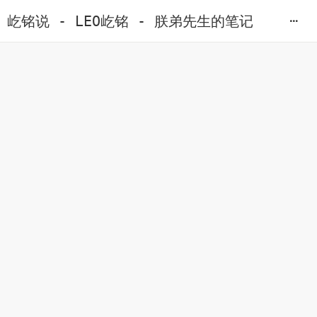
屹铭说 - LEO屹铭 - 朕弟先生的笔记